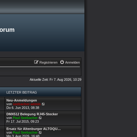
Forum
Registrieren
Anmelden
Aktuelle Zeit: Fr 7. Aug 2026, 10:29
LETZTER BEITRAG
L
Neu-Anmeldungen
e
N
von
seebacher-admin
t
e
Do 6. Jun 2013, 08:38
z
u
L
DMX512 Belegung RJ45-Stecker
t
e
e
N
von
Paul Seebacher
e
s
t
e
Fr 17. Jul 2015, 09:23
r
t
z
u
B
e
t
L
e
Ersatz für Altenburger ALTOQU…
e
r
e
e
s
N
von
Paul Seebacher
i
B
r
t
t
e
Mo 3. Aug 2026, 16:48
t
e