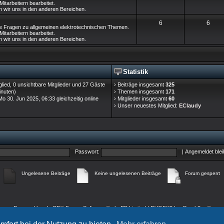
m
t
tarbeitern bearbeitet.
h
e
 wir uns in den anderen Bereichen.
e
e
r
e
i
T
B
6
6
llte Fragen zu allgemeinen elektrotechnischen Themen.
n
ä
m
t
tarbeitern bearbeitet.
h
e
 wir uns in den anderen Bereichen.
g
e
r
e
i
e
n
ä
m
t
g
Statistik
e
r
e
glied, 0 unsichtbare Mitglieder und 27 Gäste
› Beiträge insgesamt
325
n
ä
inuten)
› Themen insgesamt
171
 30. Jun 2025, 06:33 gleichzeitig online
› Mitglieder insgesamt
60
g
› Unser neuestes Mitglied:
EClaudy
e
Passwort:
|
Angemeldet ble
Ungelesene Beiträge
Keine ungelesenen Beiträge
Forum gesperrt
Powered by
phpBB
® Forum Software © phpBB Limited
| DVGFX2 by:
Prosk8er
©
Deutsche Übersetzung durch
phpBB.de