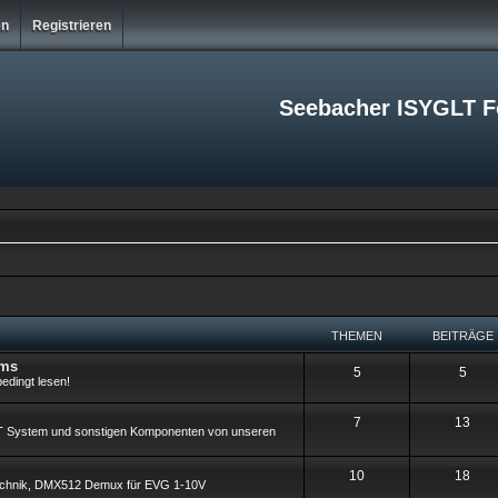
en
Registrieren
Seebacher ISYGLT 
THEMEN
BEITRÄGE
ums
T
B
5
5
edingt lesen!
h
e
T
B
7
13
e
i
T System und sonstigen Komponenten von unseren
h
e
m
t
T
B
10
18
e
i
Technik, DMX512 Demux für EVG 1-10V
e
r