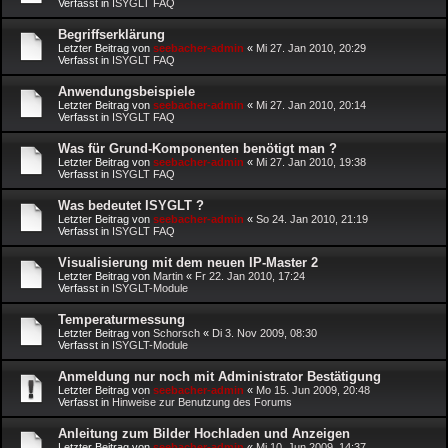
Verfasst in
ISYGLT FAQ
Begriffserklärung
Letzter Beitrag von
seebacher-admin
«
Mi 27. Jan 2010, 20:29
Verfasst in
ISYGLT FAQ
Anwendungsbeispiele
Letzter Beitrag von
seebacher-admin
«
Mi 27. Jan 2010, 20:14
Verfasst in
ISYGLT FAQ
Was für Grund-Komponenten benötigt man ?
Letzter Beitrag von
seebacher-admin
«
Mi 27. Jan 2010, 19:38
Verfasst in
ISYGLT FAQ
Was bedeutet ISYGLT ?
Letzter Beitrag von
seebacher-admin
«
So 24. Jan 2010, 21:19
Verfasst in
ISYGLT FAQ
Visualisierung mit dem neuen IP-Master 2
Letzter Beitrag von
Martin
«
Fr 22. Jan 2010, 17:24
Verfasst in
ISYGLT-Module
Temperaturmessung
Letzter Beitrag von
Schorsch
«
Di 3. Nov 2009, 08:30
Verfasst in
ISYGLT-Module
Anmeldung nur noch mit Administrator Bestätigung
Letzter Beitrag von
seebacher-admin
«
Mo 15. Jun 2009, 20:48
Verfasst in
Hinweise zur Benutzung des Forums
Anleitung zum Bilder Hochladen und Anzeigen
Letzter Beitrag von
seebacher-admin
«
Mi 10. Jun 2009, 14:37