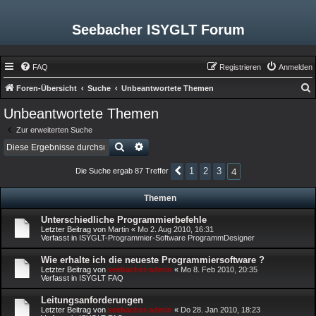
Seebacher ISYGLT Forum
FAQ
Registrieren
Anmelden
Foren-Übersicht
Suche
Unbeantwortete Themen
u
Unbeantwortete Themen
c
Zur erweiterten Suche
h
Suche
Erweiterte Suche
e
4
1
2
3
Die Suche ergab 87 Treffer
Vorherige
Themen
Unterschiedliche Programmierbefehle
Letzter Beitrag von
Martin
«
Mo 2. Aug 2010, 16:31
Verfasst in
ISYGLT-Programmier-Software ProgrammDesigner
Wie erhalte ich die neueste Programmiersoftware ?
Letzter Beitrag von
seebacher-admin
«
Mo 8. Feb 2010, 20:35
Verfasst in
ISYGLT FAQ
Leitungsanforderungen
Letzter Beitrag von
seebacher-admin
«
Do 28. Jan 2010, 18:23