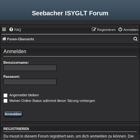
Seebacher ISYGLT Forum
FAQ
Registrieren
Anmelden
Foren-Übersicht
u
Anmelden
c
h
Benutzername:
e
Passwort:
Angemeldet bleiben
Meinen Online-Status während dieser Sitzung verbergen
REGISTRIEREN
Du musst in diesem Forum registriert sein, um dich anmelden zu können. Die