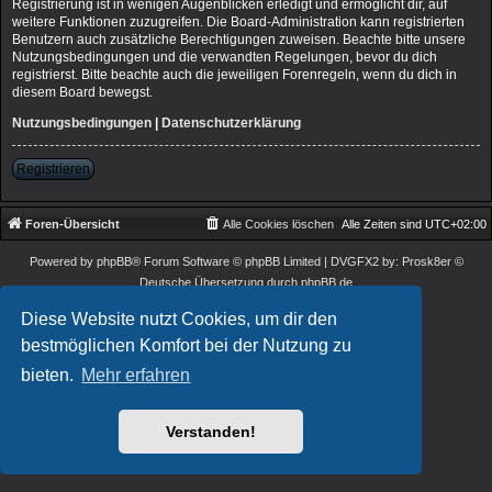
Registrierung ist in wenigen Augenblicken erledigt und ermöglicht dir, auf
weitere Funktionen zuzugreifen. Die Board-Administration kann registrierten
Benutzern auch zusätzliche Berechtigungen zuweisen. Beachte bitte unsere
Nutzungsbedingungen und die verwandten Regelungen, bevor du dich
registrierst. Bitte beachte auch die jeweiligen Forenregeln, wenn du dich in
diesem Board bewegst.
Nutzungsbedingungen
|
Datenschutzerklärung
Registrieren
Foren-Übersicht
Alle Cookies löschen
Alle Zeiten sind
UTC+02:00
Powered by
phpBB
® Forum Software © phpBB Limited
| DVGFX2 by:
Prosk8er
©
Deutsche Übersetzung durch
phpBB.de
Datenschutz
|
Nutzungsbedingungen
Diese Website nutzt Cookies, um dir den
bestmöglichen Komfort bei der Nutzung zu
bieten.
Mehr erfahren
Verstanden!