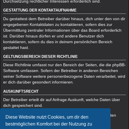
Durchsetzung rechtlicher Interessen erforderlich sind.
GESTATTUNG DER KONTAKTAUFNAHME
Du gestattest dem Betreiber darüber hinaus, dich unter den von dir
angegebenen Kontaktdaten zu kontaktieren, sofern dies zur
Übermittlung zentraler Informationen über das Board erforderlich
ist. Darüber hinaus dürfen er und andere Benutzer dich
kontaktieren, sofern du dies in deinem persönlichen Bereich
gestattet hast.
GELTUNGSBEREICH DIESER RICHTLINIE
Diese Richtlinie umfasst nur den Bereich der Seiten, die die phpBB-
Software umfassen. Sofern der Betreiber in anderen Bereichen
seiner Software weitere personenbezogene Daten verarbeitet, wird
er dich darüber gesondert informieren.
AUSKUNFTSRECHT
Der Betreiber erteilt dir auf Anfrage Auskunft, welche Daten über
dich gespeichert sind.
Du kannst jederzeit die Löschung bzw. Sperrung deiner Daten
Diese Website nutzt Cookies, um dir den
verlangen. Kontaktiere hierzu bitte den Betreiber.
bestmöglichen Komfort bei der Nutzung zu