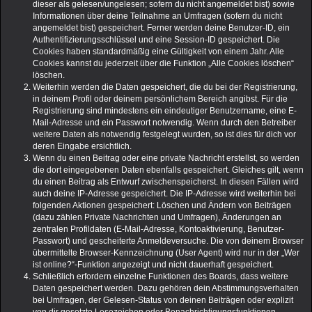
dieser als gelesen/ungelesen; sofern du nicht angemeldet bist) sowie
Informationen über deine Teilnahme an Umfragen (sofern du nicht
angemeldet bist) gespeichert. Ferner werden deine Benutzer-ID, ein
Authentifizierungsschlüssel und eine Session-ID gespeichert. Die
Cookies haben standardmäßig eine Gültigkeit von einem Jahr. Alle
Cookies kannst du jederzeit über die Funktion „Alle Cookies löschen“
löschen.
Weiterhin werden die Daten gespeichert, die du bei der Registrierung,
in deinem Profil oder deinem persönlichem Bereich angibst. Für die
Registrierung sind mindestens ein eindeutiger Benutzername, eine E-
Mail-Adresse und ein Passwort notwendig. Wenn durch den Betreiber
weitere Daten als notwendig festgelegt wurden, so ist dies für dich vor
deren Eingabe ersichtlich.
Wenn du einen Beitrag oder eine private Nachricht erstellst, so werden
die dort eingegebenen Daten ebenfalls gespeichert. Gleiches gilt, wenn
du einen Beitrag als Entwurf zwischenspeicherst. In diesen Fällen wird
auch deine IP-Adresse gespeichert. Die IP-Adresse wird weiterhin bei
folgenden Aktionen gespeichert: Löschen und Ändern von Beiträgen
(dazu zählen Private Nachrichten und Umfragen), Änderungen an
zentralen Profildaten (E-Mail-Adresse, Kontoaktivierung, Benutzer-
Passwort) und gescheiterte Anmeldeversuche. Die von deinem Browser
übermittelte Browser-Kennzeichnung (User Agent) wird nur in der „Wer
ist online?“-Funktion angezeigt und nicht dauerhaft gespeichert.
Schließlich erfordern einzelne Funktionen des Boards, dass weitere
Daten gespeichert werden. Dazu gehören dein Abstimmungsverhalten
bei Umfragen, der Gelesen-Status von deinen Beiträgen oder explizit