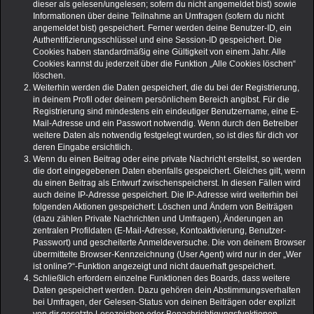
dieser als gelesen/ungelesen; sofern du nicht angemeldet bist) sowie
Informationen über deine Teilnahme an Umfragen (sofern du nicht
angemeldet bist) gespeichert. Ferner werden deine Benutzer-ID, ein
Authentifizierungsschlüssel und eine Session-ID gespeichert. Die
Cookies haben standardmäßig eine Gültigkeit von einem Jahr. Alle
Cookies kannst du jederzeit über die Funktion „Alle Cookies löschen“
löschen.
Weiterhin werden die Daten gespeichert, die du bei der Registrierung,
in deinem Profil oder deinem persönlichem Bereich angibst. Für die
Registrierung sind mindestens ein eindeutiger Benutzername, eine E-
Mail-Adresse und ein Passwort notwendig. Wenn durch den Betreiber
weitere Daten als notwendig festgelegt wurden, so ist dies für dich vor
deren Eingabe ersichtlich.
Wenn du einen Beitrag oder eine private Nachricht erstellst, so werden
die dort eingegebenen Daten ebenfalls gespeichert. Gleiches gilt, wenn
du einen Beitrag als Entwurf zwischenspeicherst. In diesen Fällen wird
auch deine IP-Adresse gespeichert. Die IP-Adresse wird weiterhin bei
folgenden Aktionen gespeichert: Löschen und Ändern von Beiträgen
(dazu zählen Private Nachrichten und Umfragen), Änderungen an
zentralen Profildaten (E-Mail-Adresse, Kontoaktivierung, Benutzer-
Passwort) und gescheiterte Anmeldeversuche. Die von deinem Browser
übermittelte Browser-Kennzeichnung (User Agent) wird nur in der „Wer
ist online?“-Funktion angezeigt und nicht dauerhaft gespeichert.
Schließlich erfordern einzelne Funktionen des Boards, dass weitere
Daten gespeichert werden. Dazu gehören dein Abstimmungsverhalten
bei Umfragen, der Gelesen-Status von deinen Beiträgen oder explizit