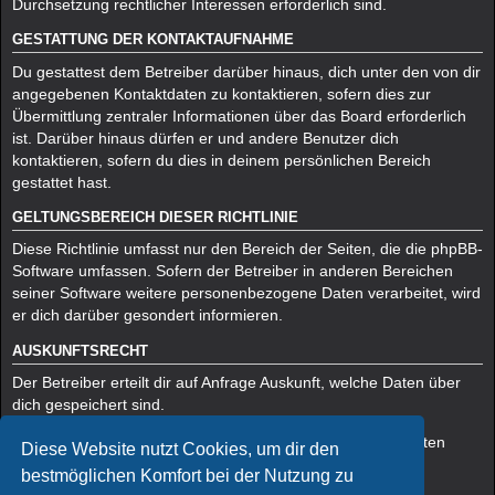
Durchsetzung rechtlicher Interessen erforderlich sind.
GESTATTUNG DER KONTAKTAUFNAHME
Du gestattest dem Betreiber darüber hinaus, dich unter den von dir
angegebenen Kontaktdaten zu kontaktieren, sofern dies zur
Übermittlung zentraler Informationen über das Board erforderlich
ist. Darüber hinaus dürfen er und andere Benutzer dich
kontaktieren, sofern du dies in deinem persönlichen Bereich
gestattet hast.
GELTUNGSBEREICH DIESER RICHTLINIE
Diese Richtlinie umfasst nur den Bereich der Seiten, die die phpBB-
Software umfassen. Sofern der Betreiber in anderen Bereichen
seiner Software weitere personenbezogene Daten verarbeitet, wird
er dich darüber gesondert informieren.
AUSKUNFTSRECHT
Der Betreiber erteilt dir auf Anfrage Auskunft, welche Daten über
dich gespeichert sind.
Du kannst jederzeit die Löschung bzw. Sperrung deiner Daten
Diese Website nutzt Cookies, um dir den
verlangen. Kontaktiere hierzu bitte den Betreiber.
bestmöglichen Komfort bei der Nutzung zu