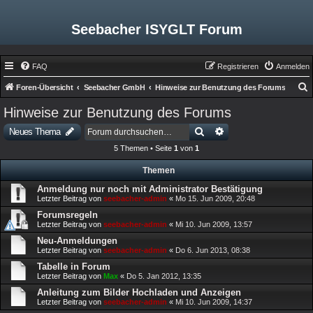
Seebacher ISYGLT Forum
FAQ
Registrieren
Anmelden
Foren-Übersicht
Seebacher GmbH
Hinweise zur Benutzung des Forums
u
Hinweise zur Benutzung des Forums
c
Suche
Erweiterte Suche
Neues Thema
h
5 Themen • Seite
1
von
1
e
Themen
Anmeldung nur noch mit Administrator Bestätigung
Letzter Beitrag von
seebacher-admin
«
Mo 15. Jun 2009, 20:48
Forumsregeln
Letzter Beitrag von
seebacher-admin
«
Mi 10. Jun 2009, 13:57
Neu-Anmeldungen
Letzter Beitrag von
seebacher-admin
«
Do 6. Jun 2013, 08:38
Tabelle in Forum
Letzter Beitrag von
Max
«
Do 5. Jan 2012, 13:35
Anleitung zum Bilder Hochladen und Anzeigen
Letzter Beitrag von
seebacher-admin
«
Mi 10. Jun 2009, 14:37