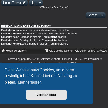
Neues Thema
5 Themen • Seite
1
von
1
Gehe zu
BERECHTIGUNGEN IN DIESEM FORUM
Du darfst
keine
neuen Themen in diesem Forum erstellen.
Du darfst
keine
Antworten zu Themen in diesem Forum erstellen.
Du darfst deine Beiträge in diesem Forum
nicht
ändern.
Du darfst deine Beiträge in diesem Forum
nicht
löschen.
Du darfst
keine
Dateianhänge in diesem Forum erstellen.
Foren-Übersicht
Alle Cookies löschen
Alle Zeiten sind
UTC+02:00
Powered by
phpBB
® Forum Software © phpBB Limited
| DVGFX2 by:
Prosk8er
©
Deutsche Übersetzung durch
phpBB.de
Datenschutz
|
Nutzungsbedingungen
Diese Website nutzt Cookies, um dir den
bestmöglichen Komfort bei der Nutzung zu
bieten.
Mehr erfahren
Verstanden!