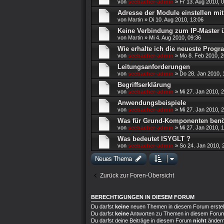
von
seebacher-admin
»
Fr 13. Aug 2010, 
Adresse der Module einstellen mit
von
Martin
»
Di 10. Aug 2010, 13:06
Keine Verbindung zum IP-Master 
von
Martin
»
Mi 4. Aug 2010, 09:36
Wie erhalte ich die neueste Prog
von
seebacher-admin
»
Mo 8. Feb 2010, 2
Leitungsanforderungen
von
seebacher-admin
»
Do 28. Jan 2010, 
Begriffserklärung
von
seebacher-admin
»
Mi 27. Jan 2010, 
Anwendungsbeispiele
von
seebacher-admin
»
Mi 27. Jan 2010, 
Was für Grund-Komponenten benö
von
seebacher-admin
»
Mi 27. Jan 2010, 
Was bedeutet ISYGLT ?
von
seebacher-admin
»
So 24. Jan 2010, 
Neues Thema
Zurück zur Foren-Übersicht
BERECHTIGUNGEN IN DIESEM FORUM
Du darfst
keine
neuen Themen in diesem Forum erstel
Du darfst
keine
Antworten zu Themen in diesem Forum 
Du darfst deine Beiträge in diesem Forum
nicht
ändern