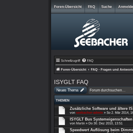
Foren-Übersicht
FAQ
Suche
Anmeld
Schnellzugriff
FAQ
Foren-Übersicht
FAQ - Fragen und Antwort
ISYGLT FAQ
Neues Thema
THEMEN
Zusätzliche Software und ältere 
von
seebacher-admin
»
So 2. Mär 2014, 1
ISYGLT Bus Systemeigenschaften
von
Martin
»
Do 30. Dez 2010, 13:51
Speedwert Auflösung beim Dimm