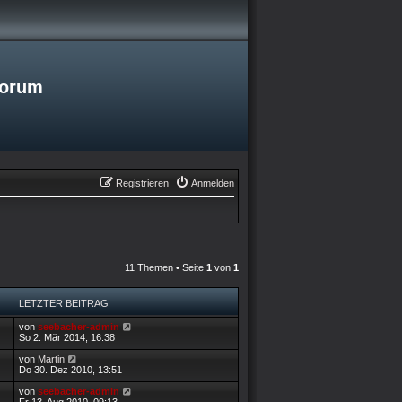
Forum
Registrieren
Anmelden
11 Themen • Seite
1
von
1
LETZTER BEITRAG
L
von
seebacher-admin
e
So 2. Mär 2014, 16:38
t
z
L
von
Martin
t
e
Do 30. Dez 2010, 13:51
e
t
r
z
L
von
seebacher-admin
B
t
e