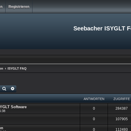
en
Registrieren
Seebacher ISYGLT 
en
ISYGLT FAQ
Suche
Erweiterte Suche
ANTWORTEN
ZUGRIFFE
ISYGLT Software
A
Z
0
284387
6:38
n
u
A
Z
0
107905
t
g
n
u
en
A
Z
0
112493