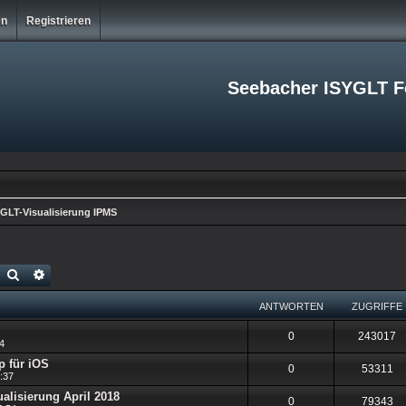
en
Registrieren
Seebacher ISYGLT 
GLT-Visualisierung IPMS
Suche
Erweiterte Suche
ANTWORTEN
ZUGRIFFE
A
Z
0
243017
24
n
u
p für iOS
A
Z
0
53311
8:37
t
g
n
u
alisierung April 2018
A
Z
0
79343