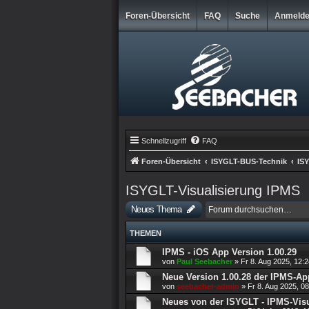
Foren-Übersicht
FAQ
Suche
Anmeld
Schnellzugriff
FAQ
Foren-Übersicht
ISYGLT-BUS-Technik
ISY
ISYGLT-Visualisierung IPMS
Neues Thema
THEMEN
IPMS - iOS App Version 1.00.29
von
Paul Seebacher
»
Fr 8. Aug 2025, 12:
Neue Version 1.00.28 der IPMS-Ap
von
seebacher-admin
»
Fr 8. Aug 2025, 0
Neues von der ISYGLT - IPMS-Visu