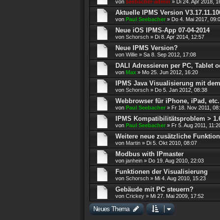
von
seebacher-admin
»
Di 24. Apr 2018, 1
Aktuelle IPMS Version V3.17.11.10
von
Paul Seebacher
»
Do 4. Mai 2017, 09:
Neue iOS IPMS-App 07-04-2014
von
Schorsch
»
Di 8. Apr 2014, 12:57
Neue IPMS Version?
von
Willie
»
Sa 8. Sep 2012, 17:08
DALI Adressieren per PC, Tablet 
von
Max
»
Mo 25. Jun 2012, 16:20
IPMS Java Visualisierung mit de
von
Schorsch
»
Do 5. Jan 2012, 08:38
Webbrowser für iPhone, iPad, etc.
von
Paul Seebacher
»
Fr 18. Nov 2011, 08
IPMS Kompatibilitätsproblem > 1.
von
Paul Seebacher
»
Fr 5. Aug 2011, 11:2
Weitere neue zusätzliche Funktio
von
Martin
»
Di 5. Okt 2010, 08:07
Modbus with IPmaster
von
janhein
»
Do 19. Aug 2010, 22:03
Funktionen der Visualisierung
von
Schorsch
»
Mi 4. Aug 2010, 15:23
Gebäude mit PC steuern?
von
Crickey
»
Mi 27. Mai 2009, 17:52
Neues Thema