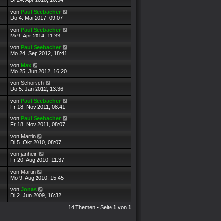
Di 24. Apr 2018, 16:54
e
e
t
i
r
z
L
von
Paul Seebacher
t
B
t
e
Do 4. Mai 2017, 09:07
r
e
e
t
a
i
r
z
L
von
Paul Seebacher
g
t
B
t
e
Mi 9. Apr 2014, 11:33
r
e
e
t
a
i
r
z
L
von
Paul Seebacher
g
t
B
t
e
Mo 24. Sep 2012, 18:41
r
e
e
t
a
i
r
z
L
von
Max
g
t
B
t
e
Mo 25. Jun 2012, 16:20
r
e
e
t
a
i
r
z
L
von
Schorsch
g
t
B
t
e
Do 5. Jan 2012, 13:36
r
e
e
t
a
i
r
z
L
von
Paul Seebacher
g
t
B
t
e
Fr 18. Nov 2011, 08:41
r
e
e
t
a
i
r
z
L
von
Paul Seebacher
g
t
B
t
e
Fr 18. Nov 2011, 08:07
r
e
e
t
a
i
r
z
L
von
Martin
g
t
B
t
e
Di 5. Okt 2010, 08:07
r
e
e
t
a
i
r
z
L
von
janhein
g
t
B
t
e
Fr 20. Aug 2010, 11:37
r
e
e
t
a
i
r
z
L
von
Martin
g
t
B
t
e
Mo 9. Aug 2010, 15:45
r
e
e
t
a
i
r
z
L
von
Jonas
g
t
B
t
e
Di 2. Jun 2009, 16:32
r
e
e
t
a
i
r
z
14 Themen • Seite
1
von
1
g
t
B
t
r
e
e