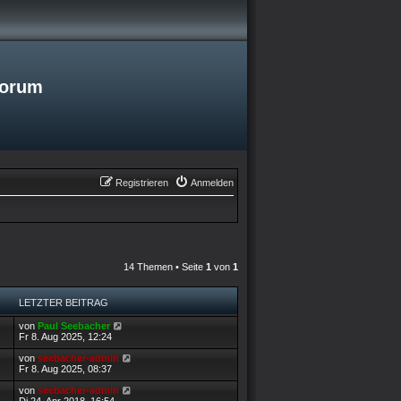
Forum
Registrieren
Anmelden
14 Themen • Seite
1
von
1
LETZTER BEITRAG
L
von
Paul Seebacher
e
Fr 8. Aug 2025, 12:24
t
z
L
von
seebacher-admin
t
e
Fr 8. Aug 2025, 08:37
e
t
r
z
L
von
seebacher-admin
B
t
e