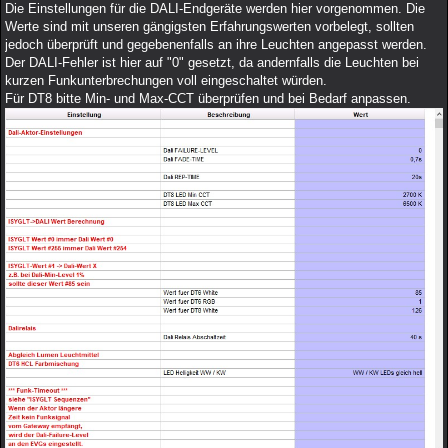
Die Einstellungen für die DALI-Endgeräte werden hier vorgenommen. Die
Werte sind mit unseren gängigsten Erfahrungswerten vorbelegt, sollten
jedoch überprüft und gegebenenfalls an ihre Leuchten angepasst werden.
Der DALI-Fehler ist hier auf "0" gesetzt, da andernfalls die Leuchten bei
kurzen Funkunterbrechungen voll eingeschaltet würden.
Für DT8 bitte Min- und Max-CCT überprüfen und bei Bedarf anpassen.