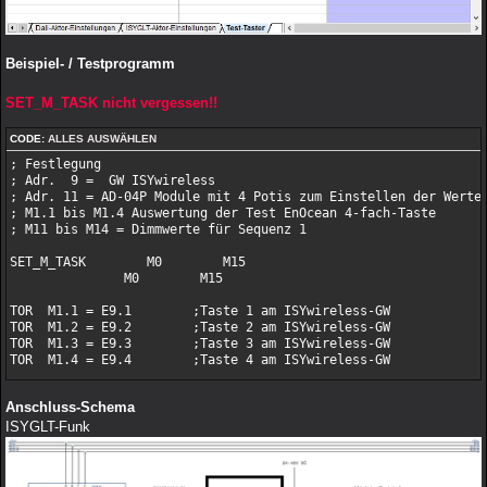
Beispiel- / Testprogramm
SET_M_TASK nicht vergessen!!
CODE:
ALLES AUSWÄHLEN
; Festlegung

; Adr.  9 =  GW ISYwireless

; Adr. 11 = AD-04P Module mit 4 Potis zum Einstellen der Werte

; M1.1 bis M1.4 Auswertung der Test EnOcean 4-fach-Taste

; M11 bis M14 = Dimmwerte für Sequenz 1

SET_M_TASK        M0        M15

               M0        M15

TOR  M1.1 = E9.1        ;Taste 1 am ISYwireless-GW

TOR  M1.2 = E9.2        ;Taste 2 am ISYwireless-GW

TOR  M1.3 = E9.3        ;Taste 3 am ISYwireless-GW

TOR  M1.4 = E9.4        ;Taste 4 am ISYwireless-GW

;Potiwerte auf M11 + M14 für die "Sequenz 1" ausgeben

Anschluss-Schema
TRFAD M11 AE11.1 = 1

TRFAD M12 AE11.2 = 1

ISYGLT-Funk
TRFAD M13 AE11.3 = 1

TRFAD M14 AE11.4 = 1