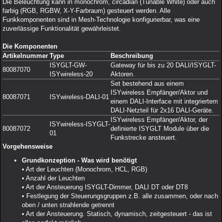
Die Beleuchtung kann in monochrom, circadian (Tunable White) oder auch
farbig (RGB, RGBW, X-Y-Farbraum) gesteuert werden. Alle
Funkkomponenten sind in Mesh-Technologie konfigurierbar, was eine
zuverlässige Funktionalität gewährleistet.
Die Komponenten
Artikelnummer
Type
Beschreibung
ISYGLT-GW-
Gateway für bis zu 20 DALI/ISYGLT-
80087070
ISYwireless-20
Aktoren.
Set bestehend aus einem
ISYwireless Empfänger/Aktor und
80087071
ISYwireless-DALI-01
einem DALI-Interface mit integriertem
DALI-Netzteil für 2x16 DALI-Geräte.
ISYwireless Empfänger/Aktor, der
ISYwireless-ISYGLT-
80087072
definierte ISYGLT Module über die
01
Funkstrecke ansteuert.
Vorgehensweise
Grundkonzeption - Was wird benötigt
• Art der Leuchten (Monochrom, HCL, RGB)
• Anzahl der Leuchten
• Art der Ansteuerung ISYGLT-Dimmer, DALI DT oder DT8
• Festlegung der Steuerungsgruppen z.B. alle zusammen, oder nach
oben / unten strahlende getrennt
• Art der Ansteuerung. Statisch, dynamisch, zeitgesteuert - das ist