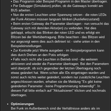
• Das Programm oder Beispiel-Programm in den Master übertragen.
• Per Debugger (Simulation) prüfen, ob die Gateways korrekt am
BUS arbeiten.
• Nun die ersten Leuchten unter Spannung setzen - die roten LEDs
der Funk-Aktoren müssen langsam blinken (Auslieferzustand)
• Beim ersten Gateway die Parameter übertragen - nun versucht das
Gateway sich mit dem/den Aktor(en) zu verbinden. Hat dies
geklappt, erlischt das Blinken der roten LED und es erfolgt ein
Blitzen bei der Wertübertragung. Bitte beachten - das Blitzen wird
nur angezeigt wenn dies auch definiert ist - siehe unten in den
Beispieleinstellungen.
• Zur Kontrolle jetzt Werte ausgeben - im Beispielprogramm kann
dies durch Drehen an den Potis erfolgen
• Falls noch nicht alle Leuchten in Betrieb sind - die weiteren
aktivieren und wieder die Parameter übertragen. Bei den Parametern
wird überprüft, ob sich gegenüber der letzten Übertragung noch
etwas geändert hat. Wenn schon alle IDs eingetragen wurden und
sonst auch nichts weiter geändert, sondern nur zusätzliche Leuchten
angeschlossen wurden, erhalten sie die Meldung "Es gibt keine
geänderten Parameter - keine Programmierung notwendig!". In
diesem Fall bitte einfach auf "Aktualisieren" klicken und nochmals
übertragen.
Optimierungen
Bei Funk im Außenbereich sind die Verhältnisse anders als im