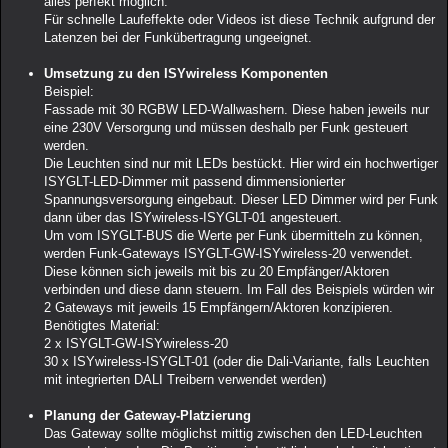
alles perfekt möglich.
Für schnelle Laufeffekte oder Videos ist diese Technik aufgrund der
Latenzen bei der Funkübertragung ungeeignet.
Umsetzung zu den ISYwireless Komponenten
Beispiel:
Fassade mit 30 RGBW LED-Wallwashern. Diese haben jeweils nur
eine 230V Versorgung und müssen deshalb per Funk gesteuert
werden.
Die Leuchten sind nur mit LEDs bestückt. Hier wird ein hochwertiger
ISYGLT-LED-Dimmer mit passend dimmensionierter
Spannungsversorgung eingebaut. Dieser LED Dimmer wird per Funk
dann über das ISYwireless-ISYGLT-01 angesteuert.
Um vom ISYGLT-BUS die Werte per Funk übermitteln zu können,
werden Funk-Gateways ISYGLT-GW-ISYwireless-20 verwendet.
Diese können sich jeweils mit bis zu 20 Empfänger/Aktoren
verbinden und diese dann steuern. Im Fall des Beispiels würden wir
2 Gateways mit jeweils 15 Empfängern/Aktoren konzipieren.
Benötigtes Material:
2 x ISYGLT-GW-ISYwireless-20
30 x ISYwireless-ISYGLT-01 (oder die Dali-Variante, falls Leuchten
mit integrierten DALI Treibern verwendet werden)
Planung der Gateway-Platzierung
Das Gateway sollte möglichst mittig zwischen den LED-Leuchten