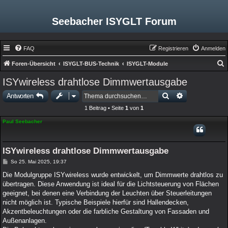
Seebacher ISYGLT Forum
FAQ
Registrieren
Anmelden
Foren-Übersicht
ISYGLT-BUS-Technik
ISYGLT-Module
u
ISYwireless drahtlose Dimmwertausgabe
c
Suche
Erweiterte Such
Antworten
h
1 Beitrag • Seite
1
von
1
e
Paul Seebacher
ISYwireless drahtlose Dimmwertausgabe
B
So 25. Mai 2025, 19:37
e
i
Die Modulgruppe ISYwireless wurde entwickelt, um Dimmwerte drahtlos zu
t
übertragen. Diese Anwendung ist ideal für die Lichtsteuerung von Flächen
r
a
geeignet, bei denen eine Verbindung der Leuchten über Steuerleitungen
g
nicht möglich ist. Typische Beispiele hierfür sind Hallendecken,
Akzentbeleuchtungen oder die farbliche Gestaltung von Fassaden und
Außenanlagen.