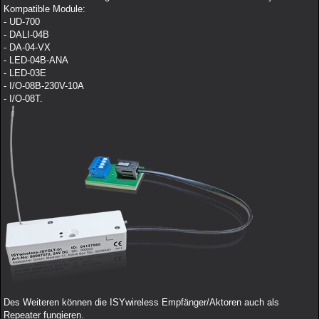
Kompatible Module:
- UD-700
- DALI-04B
- DA-04-VX
- LED-04B-ANA
- LED-03E
- I/O-08B-230V-10A
- I/O-08T.
Des Weiteren können die ISYwireless Empfänger/Aktoren auch als
Repeater fungieren.